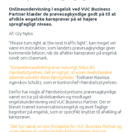
Onlineundervisning i engelsk ved VUC Business
Partner klæder de prøvesagkyndige godt på til at
afvikle engelske køreprøver på et højere
sprogfagligt niveau.
Af: Gry Nybo
”Please turn right at the next traffic light”, kan meget vel
være en instruktion, som landets prøvesagkyndige giver
kommende bilister, når de afvikler køreprøver på engelsk
rundt om i Danmark.
”Kompetenceudvikling er et naturligt fokus for
Færdselsstyrelsen. Det er vigtigt, at vores medarbejdere
løbende udvikler deres færdigheder,”
forklarer Rasmus
Agerskov Schultz, som er kontorchef i Færdselsstyrelsen.
Derfor har nogle af Færdselsstyrelsens prøvesagkyndige
været en tur på skolebænken og modtaget
engelskundervisning ved VUC Business Partner. Der er
blevet trænet konversationsengelsk og øvet faglige
begreber på engelsk, som er specifikt knyttet til afvikling af
køreprøver.
”Det har været en stor fornøjelse for VUC Business Partner og
vores lærere at undervise Færdselsstyrelsens dygtige