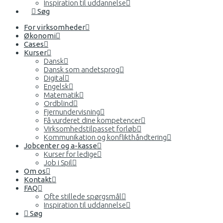
Inspiration til uddannelse
Søg
For virksomheder
Økonomi
Cases
Kurser
Dansk
Dansk som andetsprog
Digital
Engelsk
Matematik
Ordblind
Fjernundervisning
Få vurderet dine kompetencer
Virksomhedstilpasset forløb
Kommunikation og konflikthåndtering
Jobcenter og a-kasse
Kurser for ledige
Job i Spil
Om os
Kontakt
FAQ
Ofte stillede spørgsmål
Inspiration til uddannelse
Søg