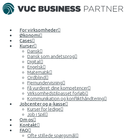
For virksomheder
Økonomi
Cases
Kurser
Dansk
Dansk som andetsprog
Digital
Engelsk
Matematik
Ordblind
Fjernundervisning
Få vurderet dine kompetencer
Virksomhedstilpasset forløb
Kommunikation og konflikthåndtering
Jobcenter og a-kasse
Kurser for ledige
Job i Spil
Om os
Kontakt
FAQ
Ofte stillede spørgsmål