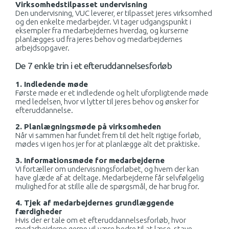
Virksomhedstilpasset undervisning
Den undervisning, VUC leverer, er tilpasset jeres virksomhed
og den enkelte medarbejder. Vi tager udgangspunkt i
eksempler fra medarbejdernes hverdag, og kurserne
planlægges ud fra jeres behov og medarbejdernes
arbejdsopgaver.
De 7 enkle trin i et efteruddannelsesforløb
1. Indledende møde
Første møde er et indledende og helt uforpligtende møde
med ledelsen, hvor vi lytter til jeres behov og ønsker for
efteruddannelse.
2. Planlægningsmøde på virksomheden
Når vi sammen har fundet frem til det helt rigtige forløb,
mødes vi igen hos jer for at planlægge alt det praktiske.
3. Informationsmøde for medarbejderne
Vi fortæller om undervisningsforløbet, og hvem der kan
have glæde af at deltage. Medarbejderne får selvfølgelig
mulighed for at stille alle de spørgsmål, de har brug for.
4. Tjek af medarbejdernes grundlæggende
færdigheder
Hvis der er tale om et efteruddannelsesforløb, hvor
medarbejderne gerne vil være bedre til at læse, stave,