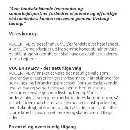
"Som landsdækkende leverandør og
samarbejdspartner forbedrer vi private og offentlige
virksomheders konkurrenceevne gennem livslang
læring."
Vores koncept
VUC ERHVERV består af 70 VUC’er fordelt over hele landet.
Alle VUC’erne arbejder ud fra samme koncept, når private
og offentlige virksomheder skal have opkvalificeret deres
medarbejdere.
VUC ERHVERV - det naturlige valg
VUC ERHVERV ønsker at være det naturlige valg som
leverandør af kurser for jeres virksomhed, når I står over for
udviklings- og forandringsprocesser. Som landsdækkende
leverandør og samarbejdspartner forbedrer vi jeres
konkurrenceevne gennem livslang læring. Vores
undervisning styrker jeres medarbejderes kompetencer, så
de hele tiden matcher et arbejdsmarked i hastig udvikling,
hvor teknologi, jobformer og digitalisering konstant stiller
større krav til, hvordan vi tænker og skaber værdi til nye
tider.
En enkel og overskuelig tilgang