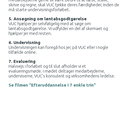
skrive og regne, skal VUC tjekke deres færdigheder, inden de
må starte undervisningsforløbet.
5. Ansøgning om løntabsgodtgørelse
VUC hjælper jer selvfølgelig med at søge om
løntabsgodtgørelse. Vi udfylder en del af skemaet og
hjælper jer med resten.
6. Undervisning
Undervisningen kan foregå hos jer, på VUC eller i nogle
tilfælde online.
7. Evaluering
Halvvejs i forløbet og til slut afholder vi et
evalueringsmøde. I mødet deltager medarbejderne,
underviserne, VUC's konsulent og virksomhedens ledelse.
Se filmen "Efteruddannelse i 7 enkle trin"