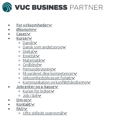
For virksomheder
Økonomi
Cases
Kurser
Dansk
Dansk som andetsprog
Digital
Engelsk
Matematik
Ordblind
Fjernundervisning
Få vurderet dine kompetencer
Virksomhedstilpasset forløb
Kommunikation og konflikthåndtering
Jobcenter og a-kasse
Kurser for ledige
Job i Spil
Om os
Kontakt
FAQ
Ofte stillede spørgsmål