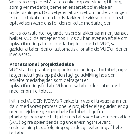
Vores koncept består af en enkel og overskuelig tilgang,
som giver medarbejderne en ensartet oplevelse af
undervisningen. Det betyder, at uanset om undervisningen
er for en lokal eller en landsdækkende virksomhed, så vil
oplevelsen være ens for den enkelte medarbejder.
Vores konsulenter og undervisere snakker sammen, uanset
hvilket VUC de arbejder hos. Hvis du har lavet en aftale om
opkvalificering af dine medarbejdere med ét VUC, så
gælder aftalen derfor automatisk for alle de VUC’er, der er
involveret.
Professionel projektledelse
VUC står for planlægning og koordinering af forløbet, og vi
følger naturligvis op på den faglige udvikling hos den
enkelte medarbejder, som deltager i et
opkvalificeringsforløb. Vi har også løbende statusmøder
med jer om forløbet.
I vil med VUC ERHVERV’s 7 enkle trin være i trygge rammer,
da vi med vores professionelle projektledelse guider jer og
medarbejderne gennem hele forløbet - lige fra
planlægningsmøde til hjælp med at søge lønkompensation
(SVU) og fra spændende og undervisningsrelevant
undervisning til opfølgning og endelig evaluering af hele
forløbet.