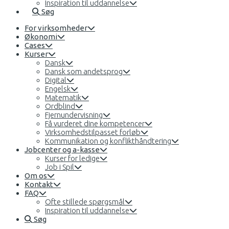
Inspiration til uddannelse
Søg
For virksomheder
Økonomi
Cases
Kurser
Dansk
Dansk som andetsprog
Digital
Engelsk
Matematik
Ordblind
Fjernundervisning
Få vurderet dine kompetencer
Virksomhedstilpasset forløb
Kommunikation og konflikthåndtering
Jobcenter og a-kasse
Kurser for ledige
Job i Spil
Om os
Kontakt
FAQ
Ofte stillede spørgsmål
Inspiration til uddannelse
Søg