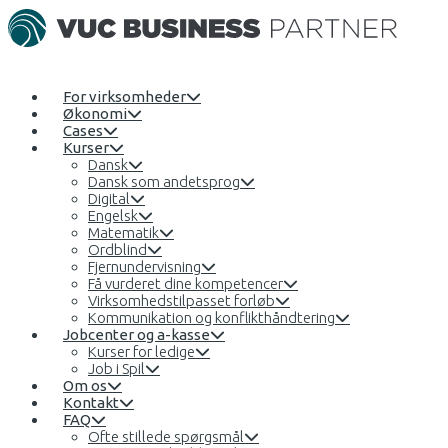
For virksomheder
Økonomi
Cases
Kurser
Dansk
Dansk som andetsprog
Digital
Engelsk
Matematik
Ordblind
Fjernundervisning
Få vurderet dine kompetencer
Virksomhedstilpasset forløb
Kommunikation og konflikthåndtering
Jobcenter og a-kasse
Kurser for ledige
Job i Spil
Om os
Kontakt
FAQ
Ofte stillede spørgsmål