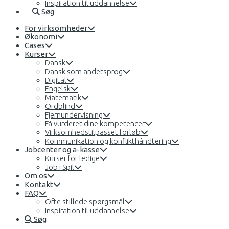
Inspiration til uddannelse
Søg
For virksomheder
Økonomi
Cases
Kurser
Dansk
Dansk som andetsprog
Digital
Engelsk
Matematik
Ordblind
Fjernundervisning
Få vurderet dine kompetencer
Virksomhedstilpasset forløb
Kommunikation og konflikthåndtering
Jobcenter og a-kasse
Kurser for ledige
Job i Spil
Om os
Kontakt
FAQ
Ofte stillede spørgsmål
Inspiration til uddannelse
Søg