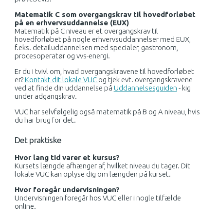
Matematik C som overgangskrav til hovedforløbet
på en erhvervsuddannelse (EUX)
Matematik på C niveau er et overgangskrav til
hovedforløbet på nogle erhvervsuddannelser med EUX,
f.eks. detailuddannelsen med specialer, gastronom,
procesoperatør og vvs-energi.
Er du i tvivl om, hvad overgangskravene til hovedforløbet
er?
Kontakt dit lokale VUC
og tjek evt. overgangskravene
ved at finde din uddannelse på
Uddannelsesguiden
- kig
under adgangskrav.
VUC har selvfølgelig også matematik på B og A niveau, hvis
du har brug for det.
Det praktiske
Hvor lang tid varer et kursus?
Kursets længde afhænger af, hvilket niveau du tager. Dit
lokale VUC kan oplyse dig om længden på kurset.
Hvor foregår undervisningen?
Undervisningen foregår hos VUC eller i nogle tilfælde
online.