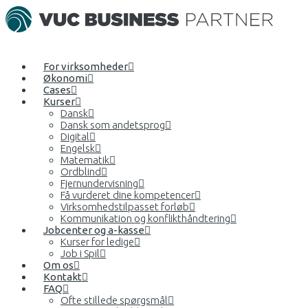
For virksomheder
Økonomi
Cases
Kurser
Dansk
Dansk som andetsprog
Digital
Engelsk
Matematik
Ordblind
Fjernundervisning
Få vurderet dine kompetencer
Virksomhedstilpasset forløb
Kommunikation og konflikthåndtering
Jobcenter og a-kasse
Kurser for ledige
Job i Spil
Om os
Kontakt
FAQ
Ofte stillede spørgsmål