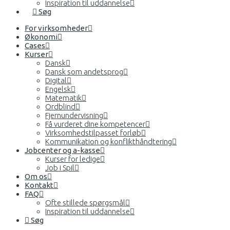
Inspiration til uddannelse
Søg
For virksomheder
Økonomi
Cases
Kurser
Dansk
Dansk som andetsprog
Digital
Engelsk
Matematik
Ordblind
Fjernundervisning
Få vurderet dine kompetencer
Virksomhedstilpasset forløb
Kommunikation og konflikthåndtering
Jobcenter og a-kasse
Kurser for ledige
Job i Spil
Om os
Kontakt
FAQ
Ofte stillede spørgsmål
Inspiration til uddannelse
Søg