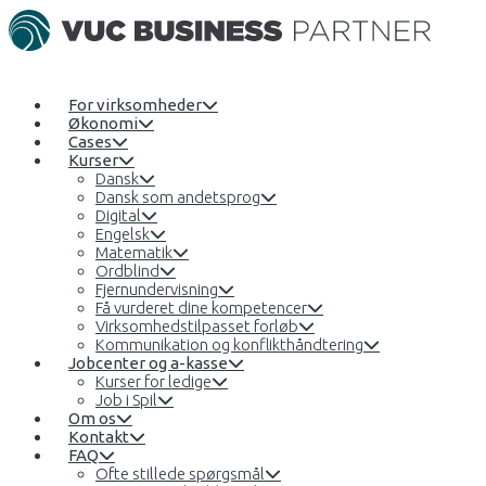
For virksomheder
Økonomi
Cases
Kurser
Dansk
Dansk som andetsprog
Digital
Engelsk
Matematik
Ordblind
Fjernundervisning
Få vurderet dine kompetencer
Virksomhedstilpasset forløb
Kommunikation og konflikthåndtering
Jobcenter og a-kasse
Kurser for ledige
Job i Spil
Om os
Kontakt
FAQ
Ofte stillede spørgsmål