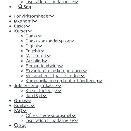
Inspiration til uddannelse
Søg
For virksomheder
Økonomi
Cases
Kurser
Dansk
Dansk som andetsprog
Digital
Engelsk
Matematik
Ordblind
Fjernundervisning
Få vurderet dine kompetencer
Virksomhedstilpasset forløb
Kommunikation og konflikthåndtering
Jobcenter og a-kasse
Kurser for ledige
Job i Spil
Om os
Kontakt
FAQ
Ofte stillede spørgsmål
Inspiration til uddannelse
Søg