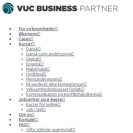
For virksomheder
Økonomi
Cases
Kurser
Dansk
Dansk som andetsprog
Digital
Engelsk
Matematik
Ordblind
Fjernundervisning
Få vurderet dine kompetencer
Virksomhedstilpasset forløb
Kommunikation og konflikthåndtering
Jobcenter og a-kasse
Kurser for ledige
Job i Spil
Om os
Kontakt
FAQ
Ofte stillede spørgsmål