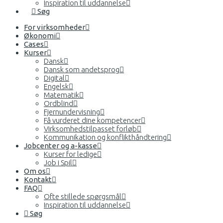
Inspiration til uddannelse
Søg
For virksomheder
Økonomi
Cases
Kurser
Dansk
Dansk som andetsprog
Digital
Engelsk
Matematik
Ordblind
Fjernundervisning
Få vurderet dine kompetencer
Virksomhedstilpasset forløb
Kommunikation og konflikthåndtering
Jobcenter og a-kasse
Kurser for ledige
Job i Spil
Om os
Kontakt
FAQ
Ofte stillede spørgsmål
Inspiration til uddannelse
Søg